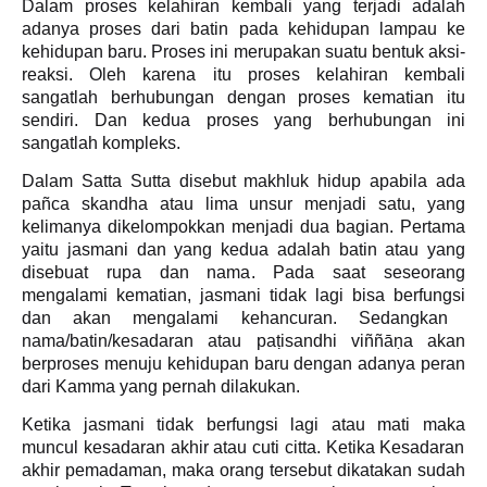
Dalam proses kelahiran kembali
y
ang terjadi adalah
adanya proses dari batin pada kehidupan lampau
ke
kehidupan baru. Proses ini merupakan suatu bentuk aksi-
reaksi. Oleh karena itu proses kelahiran kembali
sangatlah berhubungan dengan proses kematian itu
sendiri. Dan kedua proses yang berhubungan ini
sangatlah kompleks.
Dalam Satta Sutta disebut makhluk hidup
apabila ada
pañca skandha atau lima unsur menjadi satu, yang
kelimanya dikelompokkan menjadi dua bagian. Pertama
yaitu jasmani dan yang kedua adalah batin
atau yang
disebuat rupa dan nama
.
Pada saat seseorang
mengalami kematian, jasmani tidak lagi bisa berfungsi
dan akan mengalami kehancuran
. Sedangkan
nama/batin
/kesadaran atau
paṭisandhi viññāṇa
akan
berproses menuju kehidupan baru
dengan adanya peran
dari Kamma yang pernah dilakukan.
Ketika jasmani
tidak berfungsi lagi atau mati maka
muncul kesadaran
akhir
atau cuti citta. Ketika Kesadaran
akhir pemadaman, maka orang tersebut dikatakan sudah