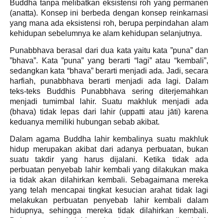
Buddha tanpa melibatkan eksistensi roh yang permanen
(anatta). Konsep ini berbeda dengan konsep reinkarnasi
yang mana ada eksistensi roh, berupa perpindahan alam
kehidupan sebelumnya ke alam kehidupan selanjutnya.
Punabbhava berasal dari dua kata yaitu kata ”puna” dan
”bhava”. Kata ”puna”
yang
berarti “lagi” atau “kembali”,
sedangkan kata “bhava” berarti menjadi ada. Jadi, secara
harfiah, punabbhava berarti menjadi ada lagi.
Dalam
teks-teks Buddhis Punabbhava sering diterjemahkan
menjadi tumimbal lahir.
Suatu makhluk menjadi ada
(bhava) tidak lepas dari lahir (uppatti atau jāti) karena
keduanya memiliki hubungan sebab akibat.
Dalam agama Buddha
lahir kembalinya suatu makhluk
hidup merupakan akibat dari adanya perbuatan
,
bukan
suatu takdir yang harus dijalani.
K
etika tidak ada
perbuatan penyebab lahir kembali yang dilakukan maka
ia tidak akan
dilahirkan kembali. Sebagaimana mereka
yang telah mencapai
tingkat kesucian arahat
tidak lagi
melakukan perbuatan penyebab lahir kembali dalam
hidupnya, sehingga mereka tidak dilahirkan kembali.