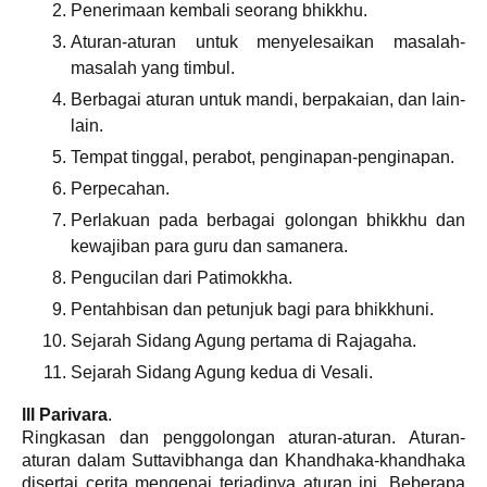
Penerimaan kembali seorang bhikkhu.
Aturan-aturan untuk menyelesaikan masalah-
masalah yang timbul.
Berbagai aturan untuk mandi, berpakaian, dan lain-
lain.
Tempat tinggal, perabot, penginapan-penginapan.
Perpecahan.
Perlakuan pada berbagai golongan bhikkhu dan
kewajiban para guru dan samanera.
Pengucilan dari Patimokkha.
Pentahbisan dan petunjuk bagi para bhikkhuni.
Sejarah Sidang Agung pertama di Rajagaha.
Sejarah Sidang Agung kedua di Vesali.
lll
Parivara
.
Ringkasan dan penggolongan aturan-aturan. Aturan-
aturan dalam Suttavibhanga dan Khandhaka-khandhaka
disertai cerita mengenai terjadinya aturan ini. Beberapa