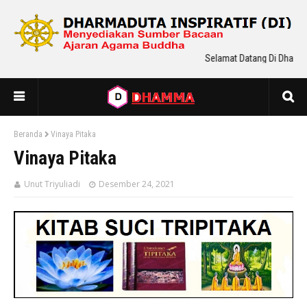
Selamat Datang Di Dharmadu
Beranda
Vinaya Pitaka
Vinaya Pitaka
Unut Triyuliadi
Desember 24, 2021