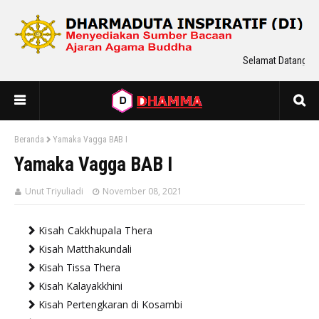
Selamat Datang Di 
Beranda
Yamaka Vagga BAB I
Yamaka Vagga BAB I
Unut Triyuliadi
November 08, 2021
Kisah Cakkhupala Thera
Kisah Matthakundali
Kisah Tissa Thera
Kisah Kalayakkhini
Kisah Pertengkaran di Kosambi