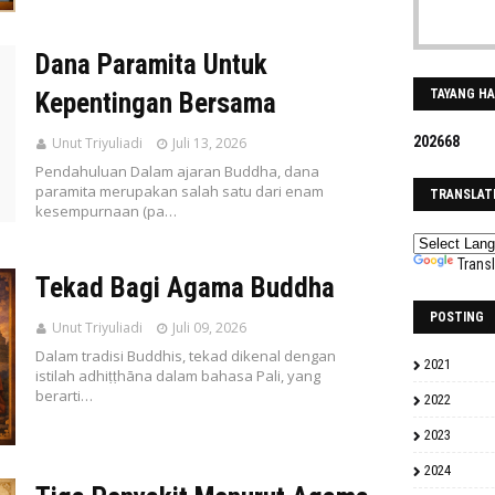
Dana Paramita Untuk
TAYANG H
Kepentingan Bersama
2
0
2
6
6
8
Unut Triyuliadi
Juli 13, 2026
Pendahuluan Dalam ajaran Buddha, dana
paramita merupakan salah satu dari enam
TRANSLAT
kesempurnaan (pa…
Trans
Tekad Bagi Agama Buddha
POSTING
Unut Triyuliadi
Juli 09, 2026
Dalam tradisi Buddhis, tekad dikenal dengan
2021
istilah adhiṭṭhāna dalam bahasa Pali, yang
berarti…
2022
2023
2024