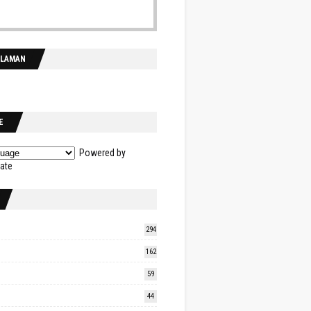
ALAMAN
E
Powered by
late
294
162
59
44