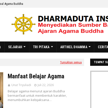
oal Agama Buddha
)
SEJARAH
TRI PITAKA
ARTIKEL DHAMMA
CERIT
Tunjukkan semua
TEMPAT S
Manfaat Belajar Agama
Unut Triyuliadi
Juli 22, 2026
Belajar agama menurut ajaran Buddha
bermanfaat untuk membentuk karakter,
menumbuhkan kebijaksana…