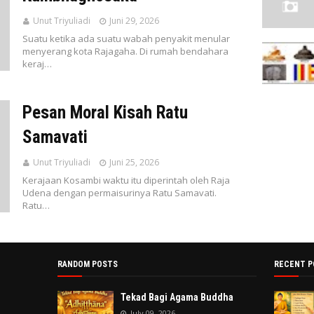
Unut Triyuliadi
Juni 29, 2026
Suatu ketika ada suatu wabah penyakit menular
menyerang kota Rajagaha. Di rumah bendahara
keraj…
Pesan Moral Kisah Ratu
Samavati
Unut Triyuliadi
Juni 25, 2026
Kerajaan Kosambi waktu itu diperintah oleh Raja
Udena dengan permaisurinya Ratu Samavati.
Ratu…
RANDOM POSTS
RECENT P
Tekad Bagi Agama Buddha
July 09, 2026