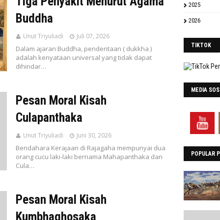
Tiga Penyakit Menurut Agama
2025
Buddha
2026
Unut Triyuliadi
Juli 07, 2026
TIKTOK
Dalam ajaran Buddha, penderitaan ( dukkha )
adalah kenyataan universal yang tidak dapat
dihindar…
MEDIA SOS
Pesan Moral Kisah
Culapanthaka
Unut Triyuliadi
Juni 30, 2026
Bendahara Kerajaan di Rajagaha mempunyai dua
POPULAR 
orang cucu laki-laki bernama Mahapanthaka dan
Cula…
Pesan Moral Kisah
Kumbhaghosaka