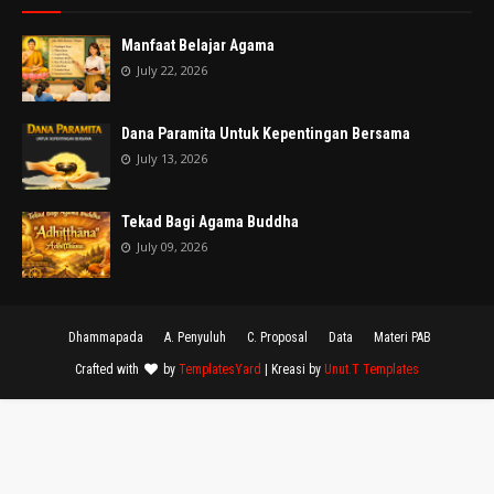
Manfaat Belajar Agama
July 22, 2026
Dana Paramita Untuk Kepentingan Bersama
July 13, 2026
Tekad Bagi Agama Buddha
July 09, 2026
Dhammapada
A. Penyuluh
C. Proposal
Data
Materi PAB
Crafted with
by
TemplatesYard
| Kreasi by
Unut.T Templates