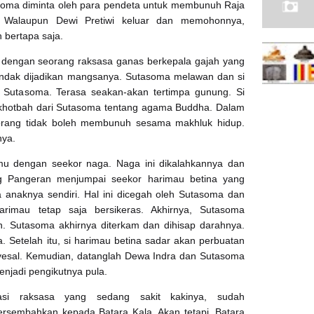
asoma diminta oleh para pendeta untuk membunuh Raja
u. Walaupun Dewi Pretiwi keluar dan memohonnya,
n bertapa saja.
 dengan seorang raksasa ganas berkepala gajah yang
dak dijadikan mangsanya. Sutasoma melawan dan si
pa Sutasoma. Terasa seakan-akan tertimpa gunung. Si
khotbah dari Sutasoma tentang agama Buddha. Dalam
orang tidak boleh membunuh sesama makhluk hidup.
nya.
emu dengan seekor naga. Naga ini dikalahkannya dan
ng Pangeran menjumpai seekor harimau betina yang
 anaknya sendiri. Hal ini dicegah oleh Sutasoma dan
arimau tetap saja bersikeras. Akhirnya, Sutasoma
. Sutasoma akhirnya diterkam dan dihisap darahnya.
 Setelah itu, si harimau betina sadar akan perbuatan
yesal. Kemudian, datanglah Dewa Indra dan Sutasoma
menjadi pengikutnya pula.
asi raksasa yang sedang sakit kakinya, sudah
rsembahkan kepada Batara Kala. Akan tetapi, Batara