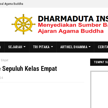
oal Agama Buddha
)
SEJARAH
TRI PITAKA
ARTIKEL DHAMMA
CERIT
s Empat
TEMPAT S
 Sepuluh Kelas Empat
24