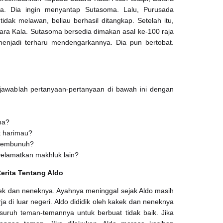
. Dia ingin menyantap Sutasoma. Lalu, Purusada
ak melawan, beliau berhasil ditangkap. Setelah itu,
ra Kala. Sutasoma bersedia dimakan asal ke-100 raja
menjadi terharu mendengarkannya. Dia pun bertobat.
 jawablah pertanyaan-pertanyaan di bawah ini dengan
oma?
k harimau?
 membunuh?
elamatkan makhluk lain?
erita Tentang Aldo
akek dan neneknya. Ayahnya meninggal sejak Aldo masih
ja di luar negeri. Aldo dididik oleh kakek dan neneknya
isuruh teman-temannya untuk berbuat tidak baik. Jika