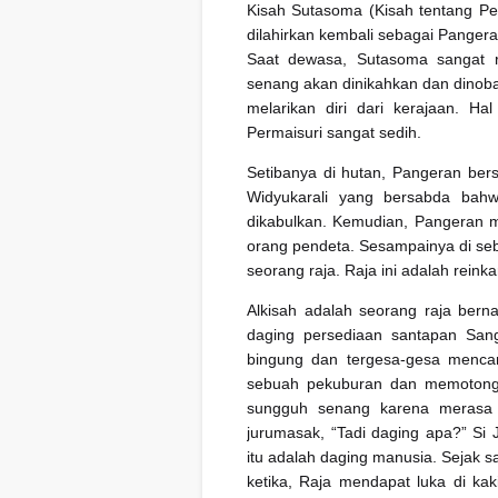
Kisah Sutasoma (Kisah tentang Per
dilahirkan kembali sebagai Panger
Saat dewasa, Sutasoma sangat r
senang akan dinikahkan dan dinob
melarikan diri dari kerajaan. Ha
Permaisuri sangat sedih.
Setibanya di hutan, Pangeran ber
Widyukarali yang bersabda bah
dikabulkan. Kemudian, Pangeran 
orang pendeta. Sesampainya di se
seorang raja. Raja ini adalah rei
Alkisah adalah seorang raja ber
daging persediaan santapan Sang
bingung dan tergesa-gesa mencari
sebuah pekuburan dan memotong
sungguh senang karena merasa 
jurumasak, “Tadi daging apa?” S
itu adalah daging manusia. Sejak 
ketika, Raja mendapat luka di kak