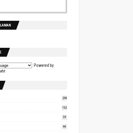
ALAMAN
E
Powered by
late
294
162
59
44