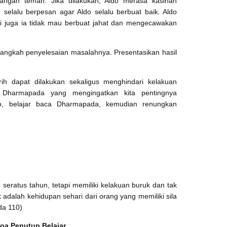
langan teman. Jika dilakukan, Aldo merasa kasihan
elalu berpesan agar Aldo selalu berbuat baik. Aldo
pi juga ia tidak mau berbuat jahat dan mengecawakan
angkah penyelesaian masalahnya. Presentasikan hasil
h dapat dilakukan sekaligus menghindari kelakuan
ir Dharmapada yang mengingatkan kita pentingnya
yo, belajar baca Dharmapada, kemudian renungkan
seratus tahun, tetapi memiliki kelakuan buruk dan tak
k adalah kehidupan sehari dari orang yang memiliki sila
da 110)
oa Penutup Belajar