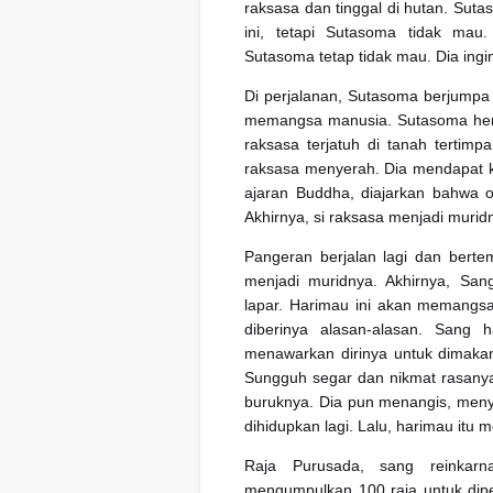
raksasa dan tinggal di hutan. Sut
ini, tetapi Sutasoma tidak ma
Sutasoma tetap tidak mau. Dia ingi
Di perjalanan, Sutasoma berjumpa
memangsa manusia. Sutasoma hen
raksasa terjatuh di tanah tertim
raksasa menyerah. Dia mendapat 
ajaran Buddha, diajarkan bahwa 
Akhirnya, si raksasa menjadi murid
Pangeran berjalan lagi dan bert
menjadi muridnya. Akhirnya, Sa
lapar. Harimau ini akan memangsa
diberinya alasan-alasan. Sang h
menawarkan dirinya untuk dimakan
Sungguh segar dan nikmat rasanya.
buruknya. Dia pun menangis, men
dihidupkan lagi. Lalu, harimau itu 
Raja Purusada, sang reinkarn
mengumpulkan 100 raja untuk dipe