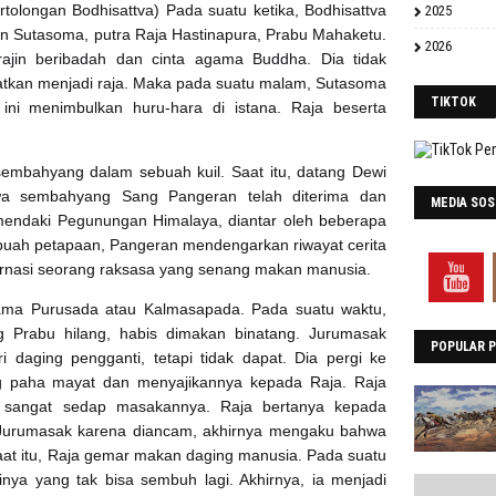
tolongan Bodhisattva) Pada suatu ketika, Bodhisattva
2025
an Sutasoma, putra Raja Hastinapura, Prabu Mahaketu.
2026
ajin beribadah dan cinta agama Buddha. Dia tidak
atkan menjadi raja. Maka pada suatu malam, Sutasoma
TIKTOK
l ini menimbulkan huru-hara di istana. Raja beserta
sembahyang dalam sebuah kuil. Saat itu, datang Dewi
wa sembahyang Sang Pangeran telah diterima dan
MEDIA SOS
mendaki Pegunungan Himalaya, diantar oleh beberapa
buah petapaan, Pangeran mendengarkan riwayat cerita
nkarnasi seorang raksasa yang senang makan manusia.
nama Purusada atau Kalmasapada. Pada suatu waktu,
 Prabu hilang, habis dimakan binatang. Jurumasak
POPULAR 
 daging pengganti, tetapi tidak dapat. Dia pergi ke
 paha mayat dan menyajikannya kepada Raja. Raja
sangat sedap masakannya. Raja bertanya kepada
i Jurumasak karena diancam, akhirnya mengaku bahwa
saat itu, Raja gemar makan daging manusia. Pada suatu
inya yang tak bisa sembuh lagi. Akhirnya, ia menjadi