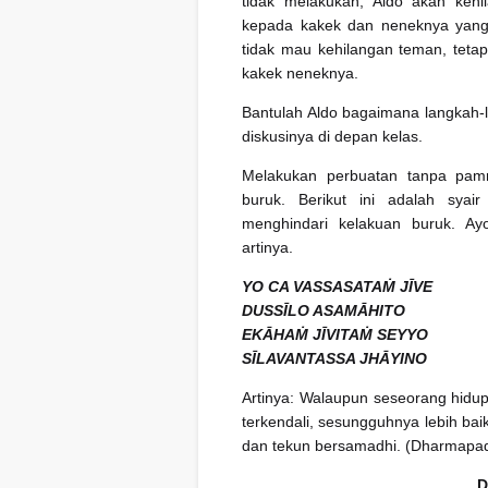
tidak melakukan, Aldo akan kehi
kepada kakek dan neneknya yang s
tidak mau kehilangan teman, teta
kakek neneknya.
Bantulah Aldo bagaimana langkah-l
diskusinya di depan kelas.
Melakukan perbuatan tanpa pamri
buruk. Berikut ini adalah sya
menghindari kelakuan buruk. A
artinya.
YO CA VASSASATAṀ JĪVE
DUSSĪLO ASAMĀHITO
EKĀHAṀ JĪVITAṀ SEYYO
SĪLAVANTASSA JHĀYINO
Artinya: Walaupun seseorang hidup 
terkendali, sesungguhnya lebih bai
dan tekun bersamadhi. (Dharmapa
D