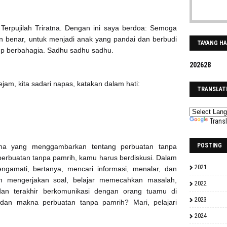
Terpujilah Triratna. Dengan ini saya berdoa: Semoga
n benar, untuk menjadi anak yang pandai dan berbudi
TAYANG H
p berbahagia. Sadhu sadhu sadhu.
2
0
2
6
2
8
jam, kita sadari napas, katakan dalam hati:
TRANSLAT
Trans
POSTING
soma yang menggambarkan tentang perbuatan tanpa
erbuatan tanpa pamrih, kamu harus berdiskusi. Dalam
2021
ngamati, bertanya, mencari informasi, menalar, dan
atih mengerjakan soal, belajar memecahkan masalah,
2022
an terakhir berkomunikasi dengan orang tuamu di
2023
dan makna perbuatan tanpa pamrih? Mari, pelajari
2024