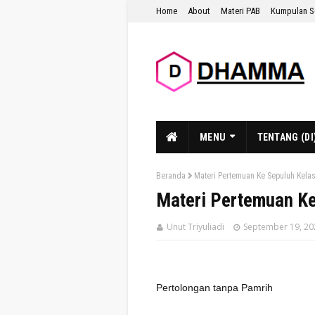
Home
About
Materi PAB
Kumpulan S
MENU
TENTANG (DI
Beranda
Materi Pertemuan Ke Sepuluh Kela
Materi Pertemuan Ke
Unut Triyuliadi
September 19, 20
Pertolongan tanpa Pamrih