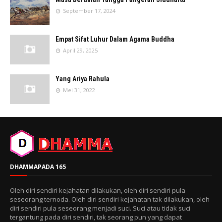
September 17, 2024
Empat Sifat Luhur Dalam Agama Buddha
April 29, 2025
Yang Ariya Rahula
Mei 31, 2022
DHAMMAPADA 165
Oleh diri sendiri kejahatan dilakukan, oleh diri sendiri pula
seseorang ternoda. Oleh diri sendiri kejahatan tak dilakukan, oleh
diri sendiri pula seseorang menjadi suci. Suci atau tidak suci
tergantung pada diri sendiri, tak seorang pun yang dapat