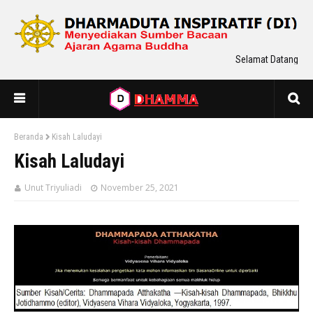
Selamat Datang Di D
Beranda
Kisah Laludayi
Kisah Laludayi
Unut Triyuliadi
November 25, 2021