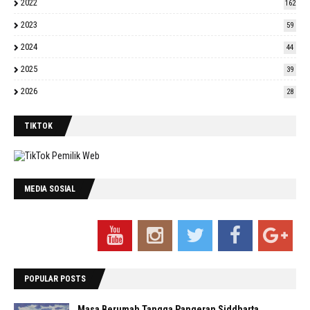
2022
162
2023
59
2024
44
2025
39
2026
28
TIKTOK
MEDIA SOSIAL
POPULAR POSTS
Masa Berumah Tangga Pangeran Siddharta