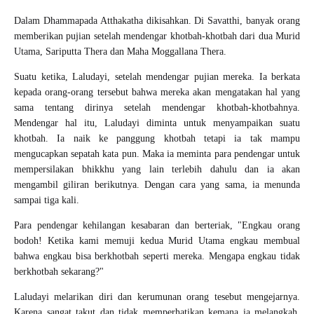
Dalam Dhammapada Atthakatha dikisahkan. Di Savatthi, banyak orang
memberikan pujian setelah mendengar khotbah-khotbah dari dua Murid
Utama, Sariputta Thera dan Maha Moggallana Thera.
Suatu ketika, Laludayi, setelah mendengar pujian mereka. Ia berkata
kepada orang-orang tersebut bahwa mereka akan mengatakan hal yang
sama tentang dirinya setelah mendengar khotbah-khotbahnya.
Mendengar hal itu, Laludayi diminta untuk menyampaikan suatu
khotbah. Ia naik ke panggung khotbah tetapi ia tak mampu
mengucapkan sepatah kata pun. Maka ia meminta para pendengar untuk
mempersilakan bhikkhu yang lain terlebih dahulu dan ia akan
mengambil giliran berikutnya. Dengan cara yang sama, ia menunda
sampai tiga kali.
Para pendengar kehilangan kesabaran dan berteriak, "Engkau orang
bodoh! Ketika kami memuji kedua Murid Utama engkau membual
bahwa engkau bisa berkhotbah seperti mereka. Mengapa engkau tidak
berkhotbah sekarang?"
Laludayi melarikan diri dan kerumunan orang tesebut mengejarnya.
Karena sangat takut dan tidak memperhatikan kemana ia melangkah,